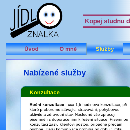
Kopej studnu d
Úvod
O mně
Služby
Nabízené služby
Konzultace
Roční konzultace
- cca 1,5 hodinová konzultace, při
které probereme stávající stravování, pohybovou
aktivitu a zdravotní stav. Následně vše zpracuji
písemně i s doporučeními k řešení situace. Písemnou
konzultaci zašlu klientovi poštou, případně předám
osobně. Další komunikace probíhá po dobu 1 roku