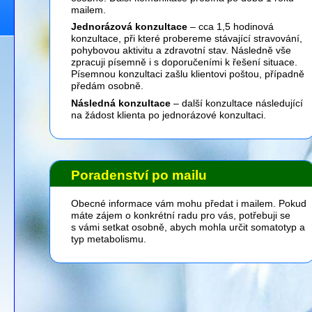
mailem.
Jednorázová konzultace
– cca 1,5 hodinová
konzultace, při které probereme stávající stravování,
pohybovou aktivitu a zdravotní stav. Následně vše
zpracuji písemně i s doporučeními k řešení situace.
Písemnou konzultaci zašlu klientovi poštou, případně
předám osobně.
Následná konzultace
– další konzultace následující
na žádost klienta po jednorázové konzultaci.
Poradenství po mailu
Obecné informace vám mohu předat i mailem. Pokud
máte zájem o konkrétní radu pro vás, potřebuji se
s vámi setkat osobně, abych mohla určit somatotyp a
typ metabolismu.