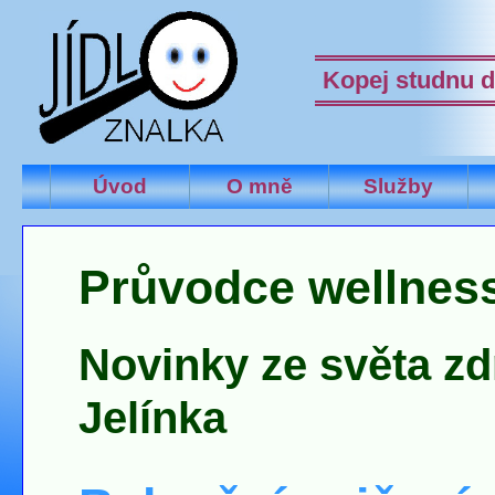
Kopej studnu d
Úvod
O mně
Služby
Průvodce wellnes
Novinky ze světa zd
Jelínka