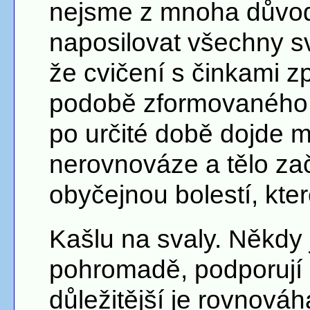
nejsme z mnoha důvod
naposilovat všechny sv
že cvičení s činkami z
podobě zformovaného t
po určité době dojde 
nerovnováze a tělo za
obyčejnou bolestí, kte
Kašlu na svaly. Někdy j
pohromadě, podporují 
důležitější je rovnováh