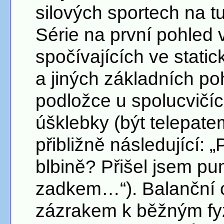
silových sportech na tu
Série na první pohled
spočívajících ve stat
a jiných základních po
podložce u spolucvičí
úšklebky (být telepat
přibližně následující: 
blbině? Přišel jsem pum
zadkem…“). Balanční c
zázrakem k běžným fyzi