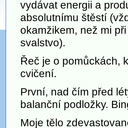
vydávat energii a prod
absolutnímu štěstí (vž
okamžikem, než mi při 
svalstvo).
Řeč je o pomůckách, 
cvičení.
První, nad čím před lé
balanční podložky. Bin
Moje tělo zdevastova