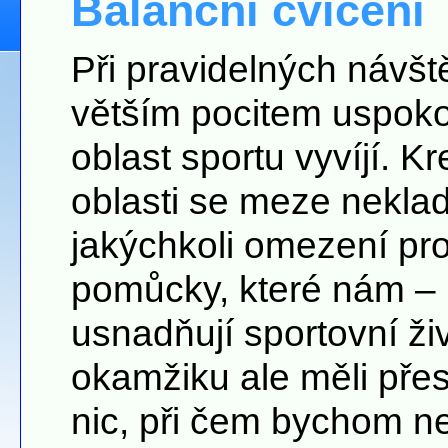
Balanční cvičení
Při pravidelných návšt
větším pocitem uspokoj
oblast sportu vyvíjí. K
oblasti se meze nekla
jakýchkoli omezení pr
pomůcky, které nám –
usnadňují sportovní živ
okamžiku ale měli pře
nic, při čem bychom n