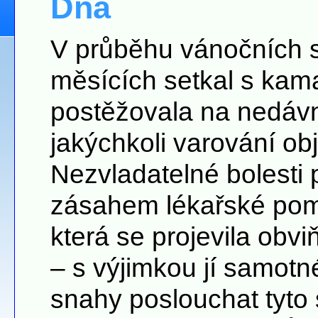
Dna
V průběhu vánočních s
měsících setkal s kama
postěžovala na nedávn
jakýchkoli varování obj
Nezvladatelné bolesti
zásahem lékařské pomo
která se projevila obv
– s výjimkou jí samotn
snahy poslouchat tyto 