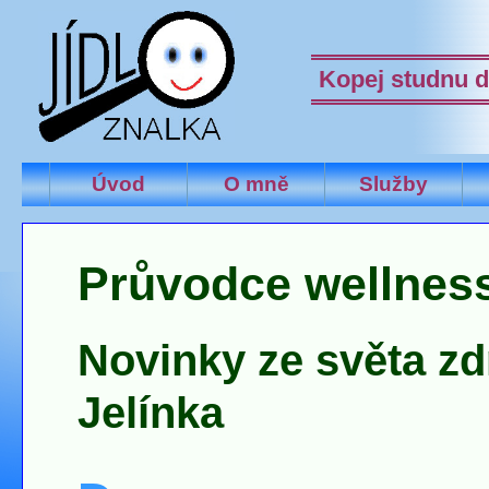
Kopej studnu d
Úvod
O mně
Služby
Průvodce wellnes
Novinky ze světa zd
Jelínka